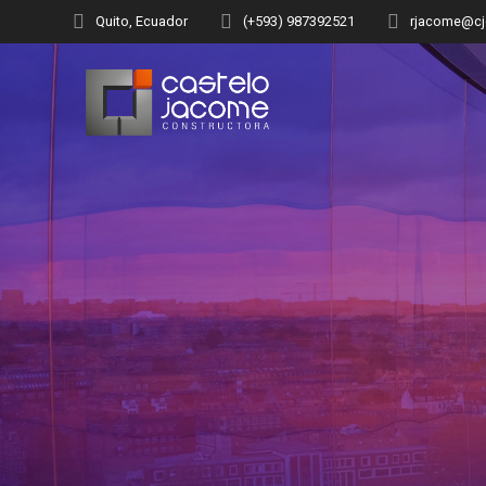
Quito, Ecuador
(+593) 987392521
rjacome@cj